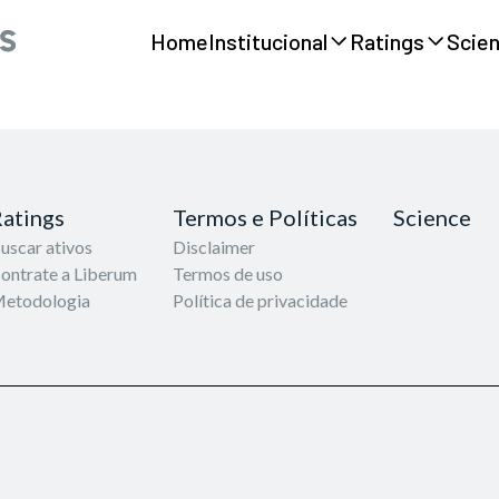
Home
Institucional
Ratings
Scie
atings
Termos e Políticas
Science
uscar ativos
Disclaimer
ontrate a Liberum
Termos de uso
etodologia
Política de privacidade