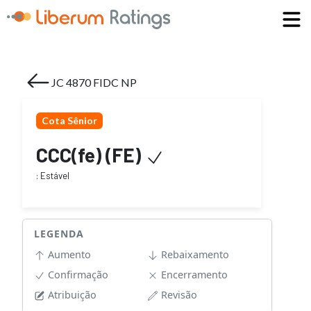
JC 4870 FIDC NP
Cota Sênior
CCC(fe)
(
F
E
)
:
Estável
LEGENDA
Aumento
Rebaixamento
Confirmação
Encerramento
Atribuição
Revisão