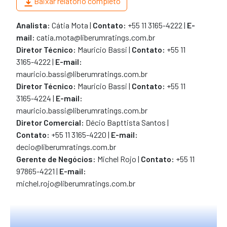
Baixar relatório completo
estas tenham trânsito em julgado bem como
questões de ordem legal e regulamentar que ordenam
Analista
:
Cátia Mota
|
Contato:
+55 11 3165-4222 |
E-
o pagamento de precatórios no Brasil as quais podem
mail:
catia.mota@liberumratings.com.br
sofrer mudanças significativas ao longo do tempo,
Diretor Técnico
:
Mauricio Bassi
|
Contato:
+55 11
impactando negativamente o perfil de risco deste
3165-4222 |
E-mail:
tipo de ativo.
mauricio.bassi@liberumratings.com.br
Diretor Técnico:
Mauricio Bassi
|
Contato:
+55 11
3165-4224
|
E-mail:
mauricio.bassi@liberumratings.com.br
Diretor Comercial:
Décio Bapttista Santos
|
Contato:
+55 11 3165-4220
|
E-mail:
decio@liberumratings.com.br
Gerente de Negócios:
Michel Rojo |
Contato:
+55 11
97865-4221 |
E-mail:
michel.rojo@liberumratings.com.br