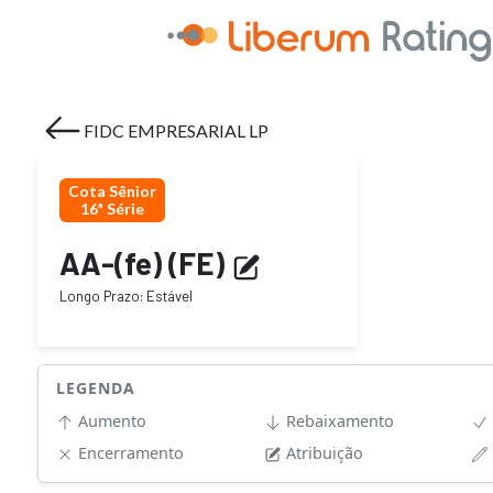
FIDC EMPRESARIAL LP
Cota Sênior
16ª Série
AA-(fe)
(
F
E
)
Longo Prazo
:
Estável
LEGENDA
Aumento
Rebaixamento
Encerramento
Atribuição