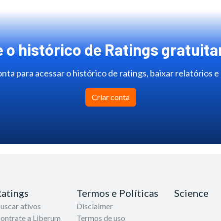
 o histórico de Ratings gratuit
nta para acessar o histórico de ratings, baixar relatórios e
Criar conta
atings
Termos e Políticas
Science
uscar ativos
Disclaimer
ontrate a Liberum
Termos de uso