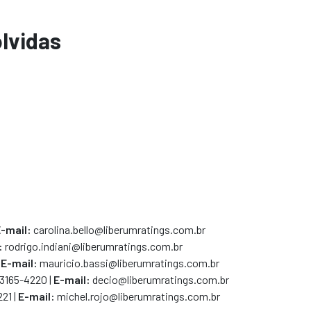
olvidas
-mail:
carolina.bello@liberumratings.com.br
:
rodrigo.indiani@liberumratings.com.br
E-mail:
mauricio.bassi@liberumratings.com.br
 3165-4220
|
E-mail:
decio@liberumratings.com.br
21 |
E-mail:
michel.rojo@liberumratings.com.br