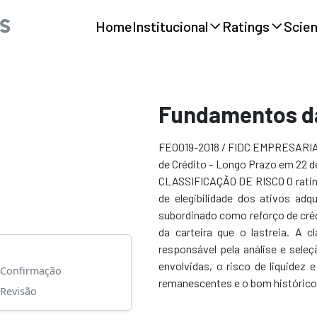
Home
Institucional
Ratings
Scie
Fundamentos da
FE0019-2018 / FIDC EMPRESARIAL LP / Cota Sênior 
de Crédito - Longo Prazo em 22
CLASSIFICAÇÃO DE RISCO O rating
de elegibilidade dos ativos adq
subordinado como reforço de cré
da carteira que o lastreia. A c
responsável pela análise e seleç
envolvidas, o risco de liquidez 
Confirmação
remanescentes
Revisão