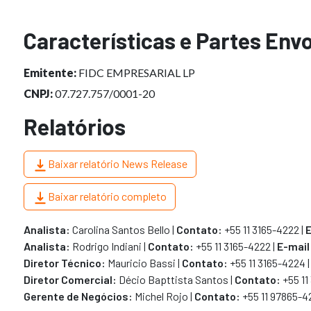
Características e Partes Env
Emitente:
FIDC EMPRESARIAL LP
CNPJ:
07.727.757/0001-20
Relatórios
Baixar relatório News Release
Baixar relatório completo
Analista
:
Carolina Santos Bello
|
Contato:
+55 11 3165-4222 |
E
Analista
:
Rodrigo Indiani
|
Contato:
+55 11 3165-4222 |
E-mail
Diretor Técnico:
Mauricio Bassi
|
Contato:
+55 11 3165-4224
|
Diretor Comercial:
Décio Bapttista Santos
|
Contato:
+55 11
Gerente de Negócios:
Michel Rojo |
Contato:
+55 11 97865-42