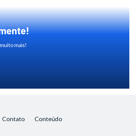
amente!
 muito mais!
Contato
Conteúdo