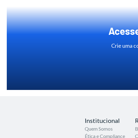
Acesse
Crie uma co
Institucional
R
Quem Somos
B
Ética e Compliance
C