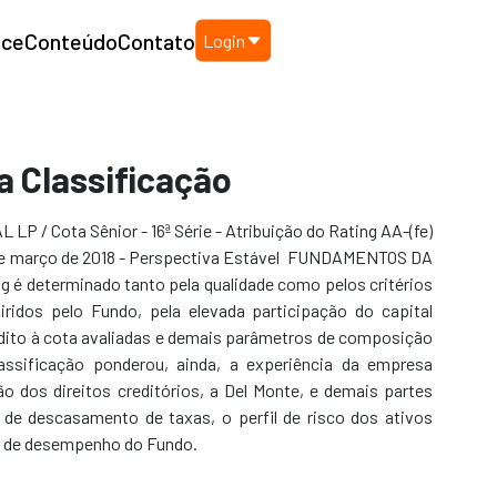
nce
Conteúdo
Contato
Login
 Classificação
- 16ª Série - Atribuição do Rating AA-(fe)
 de março de 2018 - Perspectiva Estável FUNDAMENTOS DA
 é determinado tanto pela qualidade como pelos critérios
uiridos pelo Fundo, pela elevada participação do capital
dito à cota avaliadas e demais parâmetros de composição
lassificação ponderou, ainda, a experiência da empresa
ão dos direitos creditórios, a Del Monte, e demais partes
e de descasamento de taxas, o perfil de risco dos ativos
 e o bom histórico de desempenho do Fundo.