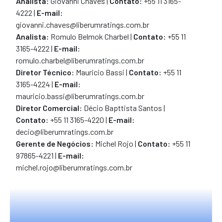
Analista
:
Giovanni Chaves
|
Contato:
+55 11 3165-
4222 |
E-mail:
giovanni.chaves@liberumratings.com.br
Analista
:
Romulo Belmok Charbel
|
Contato:
+55 11
3165-4222 |
E-mail:
romulo.charbel@liberumratings.com.br
Diretor Técnico:
Mauricio Bassi
|
Contato:
+55 11
3165-4224
|
E-mail:
mauricio.bassi@liberumratings.com.br
Diretor Comercial:
Décio Bapttista Santos
|
Contato:
+55 11 3165-4220
|
E-mail:
decio@liberumratings.com.br
Gerente de Negócios:
Michel Rojo |
Contato:
+55 11
97865-4221 |
E-mail:
michel.rojo@liberumratings.com.br