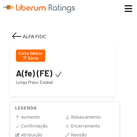
ALFA FIDC
Cota Sênior
7ª Série
A(fe)
(
F
E
)
Longo Prazo
:
Estável
LEGENDA
Aumento
Rebaixamento
Confirmação
Encerramento
Atribuição
Revisão