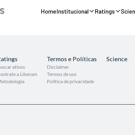
Home
Institucional
Ratings
Scie
atings
Termos e Políticas
Science
uscar ativos
Disclaimer
ontrate a Liberum
Termos de uso
etodologia
Política de privacidade